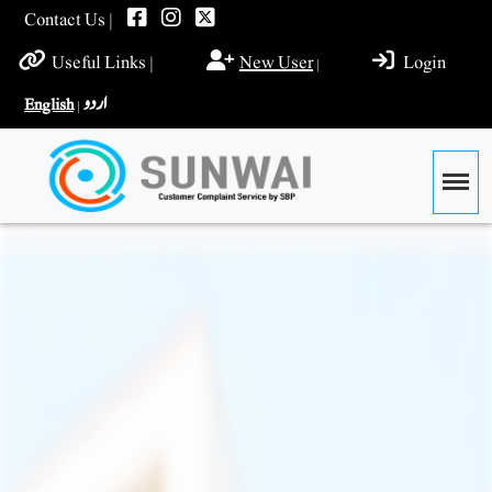
Contact Us |
Useful Links |
New User
Login
|
اردو
English
|
Togg