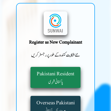
Register as New Complainant
نئے شکایت کنندہ کے طور پر رجسٹر کریں
Pakistani Resident
پاکستانی شہری
Overseas Pakistani
بیرون ملک پاکستانی