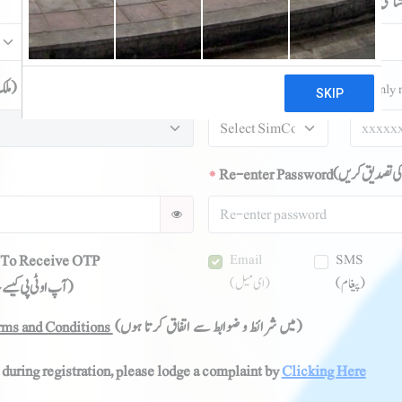
*
Email
(ای میل)
*
CNIC No.
(ملک کا کوڈ)
*
Mobile No.
(موبائل فون نمبر )
(only
*
Re-enter Password
To Receive OTP
Email
SMS
(پیغام)
(ای میل)
(آپ او ٹی پی کیسے حاصل کرنا چاہتے ہیں)
erms and Conditions
(میں شرائط و ضوابط سے اتفاق کرتا ہوں)
 during registration, please lodge a complaint by
Clicking Here