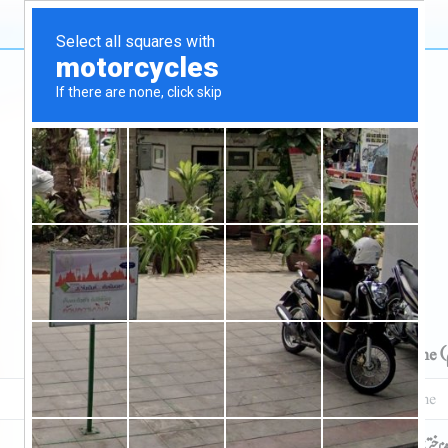
Register As Pakistani Resident
پاکستانی شہری کے طور پر رجسٹر کریں
Middle Name
(درمیانی نام )
*
Last Name