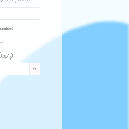
(شناختی کارڈ کا نمبر)
(only number)
 number)
(پاس ورڈ کی تصدیق کریں)