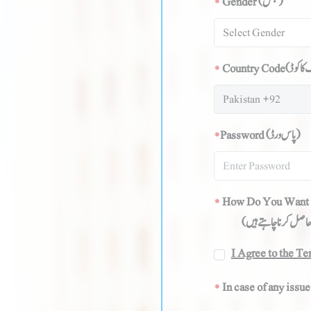
*
Gender
(جنس)
*
Country Code
*
Password
(پاس ورڈ)
*
How Do You Want 
I Agree to the T
*
In case of any issue